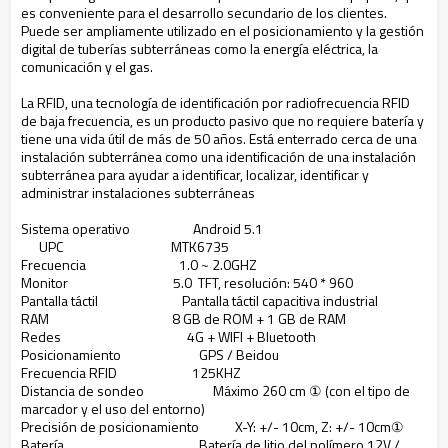
es conveniente para el desarrollo secundario de los clientes.
Puede ser ampliamente utilizado en el posicionamiento y la gestión
digital de tuberías subterráneas como la energía eléctrica, la
comunicación y el gas.
La RFID, una tecnología de identificación por radiofrecuencia RFID
de baja frecuencia, es un producto pasivo que no requiere batería y
tiene una vida útil de más de 50 años. Está enterrado cerca de una
instalación subterránea como una identificación de una instalación
subterránea para ayudar a identificar, localizar, identificar y
administrar instalaciones subterráneas
Sistema operativo
Android 5.1
UPC
MTK6735
Frecuencia
1.0 ~ 2.0GHZ
Monitor
5.0 TFT, resolución: 540 * 960
Pantalla táctil
Pantalla táctil capacitiva industrial
RAM
8 GB de ROM + 1 GB de RAM
Redes
4G + WIFI + Bluetooth
Posicionamiento
GPS / Beidou
Frecuencia RFID
125KHZ
Distancia de sondeo
Máximo 260 cm ① (con el tipo de
marcador y el uso del entorno)
Precisión de posicionamiento
X-Y: +/- 10cm, Z: +/- 10cm①
Batería
Batería de litio del polímero 12V /