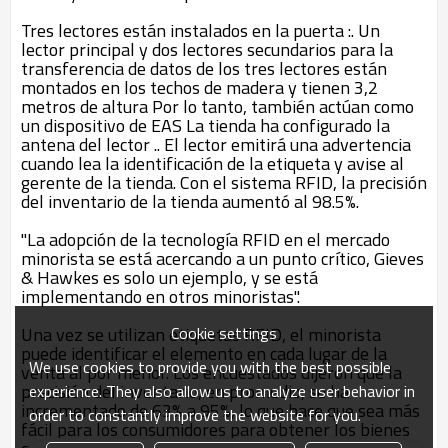
Tres lectores están instalados en la puerta :. Un
lector principal y dos lectores secundarios para la
transferencia de datos de los tres lectores están
montados en los techos de madera y tienen 3,2
metros de altura Por lo tanto, también actúan como
un dispositivo de EAS La tienda ha configurado la
antena del lector .. El lector emitirá una advertencia
cuando lea la identificación de la etiqueta y avise al
gerente de la tienda. Con el sistema RFID, la precisión
del inventario de la tienda aumentó al 98.5%.
"La adopción de la tecnología RFID en el mercado
minorista se está acercando a un punto crítico, Gieves
& Hawkes es solo un ejemplo, y se está
implementando en otros minoristas".
Cookie settings
Una vez se utilizan etiquetas RFID, el minorista
puede identificar el elemento en cada lugar de la
We use cookies to provide you with the best possible
venta al por menor. Los encuestados dijeron que la
precisión del inventario, en promedio, se ha
experience. They also allow us to analyze user behavior in
incrementado de 63% a 95%, lo que hace que sea más
order to constantly improve the website for you.
fácil para los consumidores para obtener los bienes